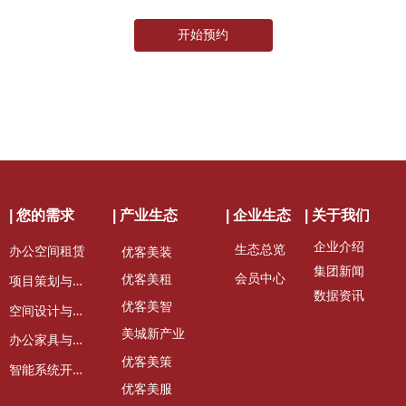
开始预约
| 您的需求
| 产业生态
| 企业生态
| 关于我们
企业介绍
生态总览
办公空间租赁
优客美装
集团新闻
会员中心
项
目策划与定位
优客美租
数据资讯
优客美智
空
间设计与装修
美城新产业
办
公家具与租赁
优客美策
智
能系统开发维护
优客美服