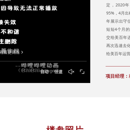
定，2020
95%，4月
年展示出守
短短4个月的
交给美百年
再次迅速去
给美百年运
项目经理：杨健