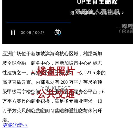
优客美服
参观预约
MCentury@新加坡
加入我们
亚洲广场位于新加坡滨海湾核心区域，雄踞新加
坡全球金融、商务中心，是新加坡市中心的标志
- 楼盘照片 -
性建筑之一。其独特的双子塔设计，以 221.5 米的
高度直插云霄。内部规划有 200 万平方英尺的顶
YOUKLEASE
- 公共交通 -
级甲级写字楼空间，为企业铸就高端办公平台；6
万平方英尺的商业裙楼，满足多元商业需求；10
万平方英尺的公共空间，营造舒适社交与休闲环
BUILDING INTRODUCTION
境。
更多详情>>