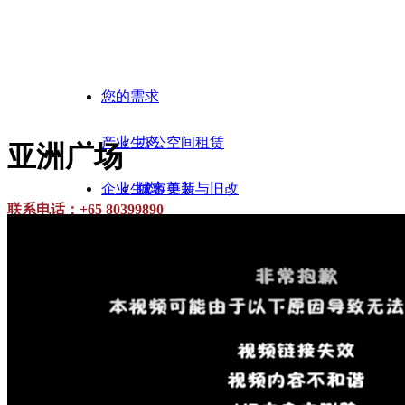
您的需求
产业生态
办公空间租赁
亚洲广场
企业生态
城市更新与旧改
优客美装
联系电话：+65 80399890
关于我们
空间设计与装修
优客美租
生态总览
联系我们
办公家具与设备租赁
优客美智
会员中心
企业介绍
全球
智慧办公空间
美城新产业
集团新闻
城市合伙人
项目策划与定位
优客美策
项目合作
MCentury@中国