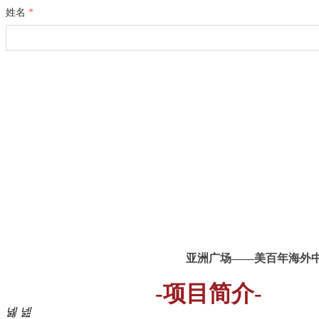
姓名
*
亚洲广场——美百年海外
-项目简介-
넳
넲