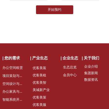
开始预约
| 您的需求
| 产业生态
| 企业生态
| 关于我们
企业介绍
生态总览
办公空间租赁
优客美装
集团新闻
会员中心
项
目策划与定位
优客美租
数据资讯
优客美智
空
间设计与装修
美城新产业
办
公家具与租赁
优客美策
智
能系统开发维护
优客美服