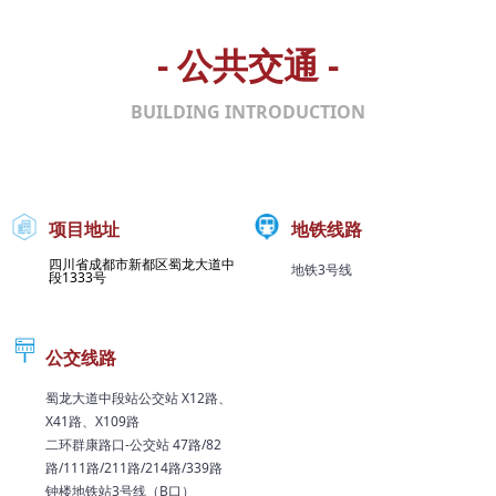
- 公共交通 -
BUILDING INTRODUCTION
项目地址
地铁线路
四川省成都市新都区蜀龙大道中
地铁3号线
段1333号
公交线路
蜀龙大道中段站公交站 X12路、
X41路、X109路
二环群康路口-公交站 47路/82
路/111路/211路/214路/339路
钟楼地铁站3号线（B口）