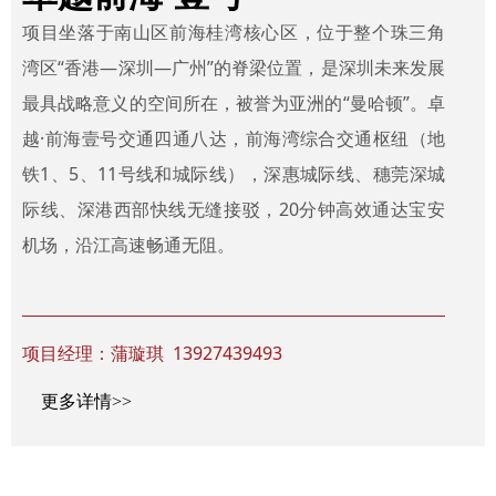
项目坐落于南山区前海桂湾核心区，位于整个珠三角
湾区“香港—深圳—广州”的脊梁位置，是深圳未来发展
最具战略意义的空间所在，被誉为亚洲的“曼哈顿”。卓
越·前海壹号交通四通八达，前海湾综合交通枢纽（地
铁1、5、11号线和城际线），深惠城际线、穗莞深城
际线、深港西部快线无缝接驳，20分钟高效通达宝安
机场，沿江高速畅通无阻。
项目经理：蒲璇琪 13927439493
更多详情>>