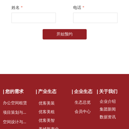
姓名
*
电话
*
开始预约
| 您的需求
| 产业生态
| 企业生态
| 关于我们
企业介绍
生态总览
办公空间租赁
优客美装
集团新闻
会员中心
项
目策划与定位
优客美租
数据资讯
优客美智
空
间设计与装修